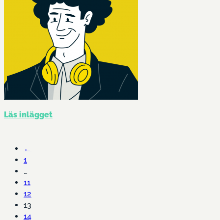
Läs inlägget
←
1
…
11
12
13
14