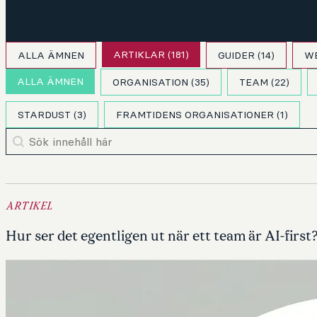
Content type
ARTIKLAR
(181)
ALLA ÄMNEN
GUIDER
(14)
W
Content category
ALLA ÄMNEN
ORGANISATION
(35)
TEAM
(22)
STARDUST
(3)
FRAMTIDENS ORGANISATIONER
(1)
Content search
Search content
ARTIKEL
Hur ser det egentligen ut när ett team är AI-first