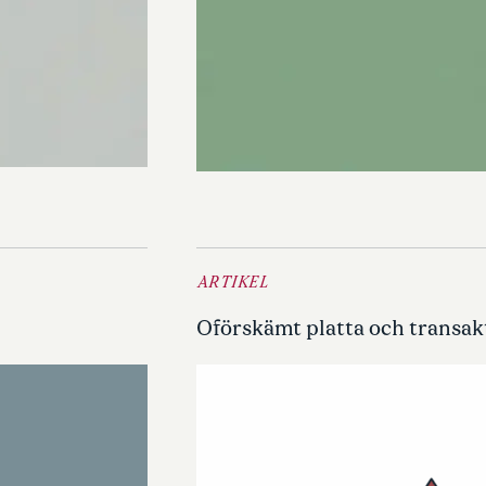
ARTIKEL
Oförskämt platta och transakti