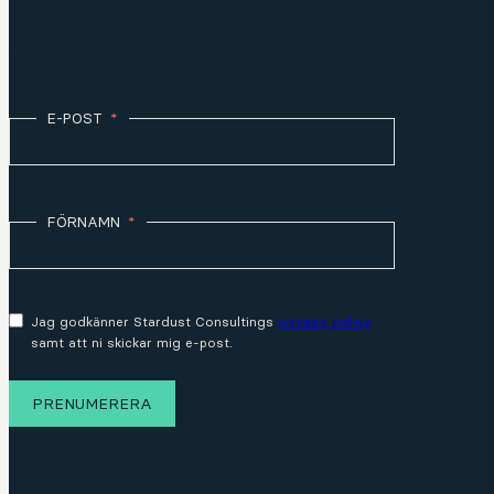
webbinarier.
PRENUMERERA KOSTNADSFRITT:
E-POST
FÖRNAMN
Jag godkänner Stardust Consultings
privacy policy
samt att ni skickar mig e-post.
PRENUMERERA