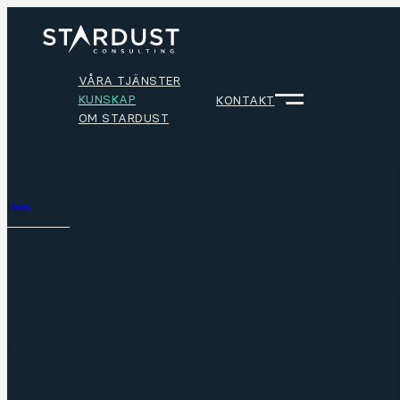
VÅRA TJÄNSTER
KUNSKAP
KONTAKT
OM STARDUST
Hem
Kunskap
Kunskap, guider och w
Vi på Stardust älskar att dela med oss av det
senaste inom organisationsutveckling. Missa
inte att prenumerera på våra utskick där vi
länkar till nya artiklar, guider och bjuder in till