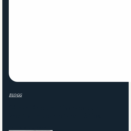
BLOGG
Så här får du motiverade och
kreativa medarbetare – 6 tips
20 FEBRUARI 2020