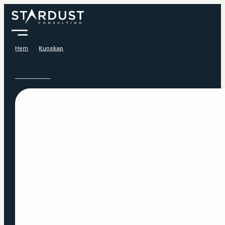
Hem
Kunskap
Så här får du motiverade och kreativa medarbetare – 6
tips