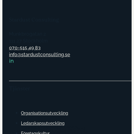
Stardust Consulting
Munkbrogatan 2
111 27 Stockholm
070-515 49 83
info@stardustconsulting.se
Tjänster
Organisationsutveckling
Ledarskapsutveckling
Företagskultur