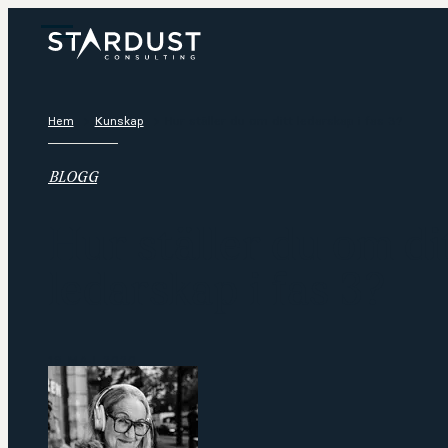
Hem
Kunskap
Hur ställer du om ditt ledarskap i fas 3?
BLOGG
Hur ställer du om di
ledarskap i fas 3?
19 MAJ 2020