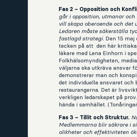
Fas 2 – Opposition och Konfli
går i opposition, utmanar och
vill skapa oberoende och det u
Ledaren måste säkerställa tydl
fastlagd strategi.
Den
15 maj 
tecken på att den här kritiska
läkare med Lena Einhorn i spe
Folkhälsomyndigheten, media r
väljarna ska utkräva ansvar f
demonstrerar man och konspirat
det individuella ansvaret och 
restaurangerna. Det är livsvikt
verkligen ledarskapet på prov.
hända i samhället. (Tonåringar
Nu
Fas 3 – Tillit och Struktur.
Medlemmarna blir säkrare i sin
olikheter och effektiviteten ö