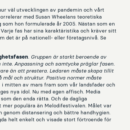
hur väl utvecklingen av pandemin och vårt
 korrelerar med Susan Wheelans teoretiska
ng som hon formulerade år 2005. Nästan som en
Varje fas har sina karaktäristika och kräver sitt
m det är på nationell- eller företagsnivå. Se
.
Gruppen är starkt beroende av
gghetsfasen
 inte. Anpassning och samtycke präglar fasen.
arare än att prestera. Ledaren måste skapa tillit
 mål och struktur
.
Positiva normer måste
v i mitten av mars fram som vår landsfader och
iges nya idol. Nu med egen affisch. Media
 som den enda rätta. Och de dagliga
 mer populära än Melodifestivalen. Målet var
en genom distansering och bättre handhygien.
agda helt enkelt och visade stort förtroende för