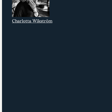
Charlotta Wikström
Senior konsult på Stardust Consulting