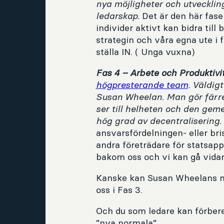
nya möjligheter och utveckli
ledarskap.
Det är den här fase
individer aktivt kan bidra till
strategin och våra egna ute i f
ställa IN. ( Unga vuxna)
Fas 4 – Arbete och Produktivi
högpresterande team
. Väldig
Susan Wheelan. Man gör färre 
ser till helheten och den ge
hög grad av decentralisering.
ansvarsfördelningen- eller br
andra företrädare för statsap
bakom oss och vi kan gå vidar
Kanske kan Susan Wheelans mo
oss i Fas 3.
Och du som ledare kan förbered
”nya normala”.