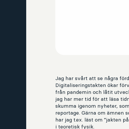
Jag har svårt att se några fö
Digitaliseringstakten ökar för
från pandemin och låtit utveckl
jag har mer tid för att läsa tid
skumma igenom nyheter, som re
reportage. Gärna om ämnen som 
har jag t.ex. läst om ”jakten 
i teoretisk fysik.