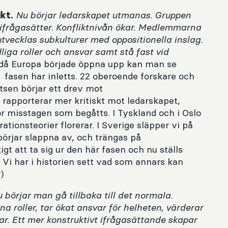
Nu börjar ledarskapet utmanas. Gruppen
kt.
 ifrågasätter. Konfliktnivån ökar. Medlemmarna
tvecklas subkulturer med oppositionella inslag.
iga roller och ansvar samt stå fast vid
då Europa började öppna upp kan man se
 fasen har inletts. 22 oberoende forskare och
tsen börjar ett drev mot
apporterar mer kritiskt mot ledarskapet,
ör misstagen som begåtts. I Tyskland och i Oslo
ionsteorier florerar. I Sverige släpper vi på
börjar slappna av, och trängas på
igt att ta sig ur den här fasen och nu ställs
 Vi har i historien sett vad som annars kan
)
 börjar man gå tillbaka till det normala.
a roller, tar ökat ansvar för helheten, värderar
kar. Ett mer konstruktivt ifrågasättande skapar