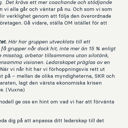
ng. Det krävs ett mer coachande och stödjande
n vi alla går och väntar på nu. Och som vi som
 blir verklighet genom att följa den överordnade
öretagen. Gå vidare, ställa OM istället för att
tet.
Här har gruppen utvecklats till ett
t få grupper når dock hit, inte mer än 15 % enligt
misstag, arbetar tillsammans utan silotänk,
mensamma visionen. Ledarskapet präglas av en
När vi når hit har vi förhoppningsvis rett ut
ist på – mellan de olika myndigheterna, SKR och
paraten, lagt den värsta ekonomiska krisen
e. (Vuxna)
dell ge oss en hint om vad vi har att förvänta
a dig på att anpassa ditt ledarskap till det