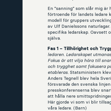
En ”sanning” som slår mig är 
förtroende för landets ledare
modell för gruppers utveckli
av Ulf Danielssons naturlagar. 
specifika ledarskap. Oavsett o
själva.
Fas 1 – Tillhörighet och Try
ledaren. Ledarskapet utmanas
Fokus är att vilja höra till sn
och trygghet samt fokusera på
etableras.
Statsministern kle
Anders Tegnell blev hela Sver
försvarade den svenska linjen
presskonferenserna blev snart
att hålla nere smittspridning
Här gjorde vi som vi blir tills
våra ledare. (Barn)