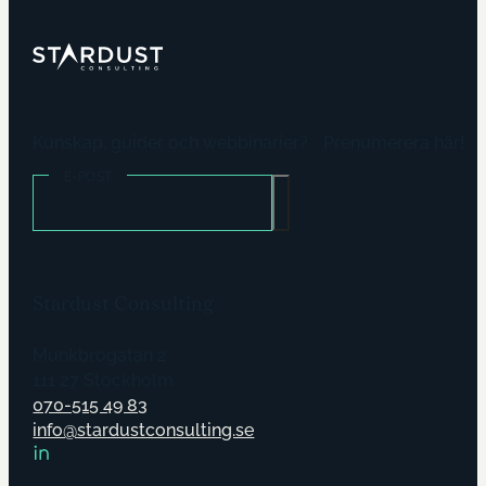
Kunskap, guider och webbinarier? Prenumerera här!
E-POST
Stardust Consulting
Munkbrogatan 2
111 27 Stockholm
070-515 49 83
info@stardustconsulting.se