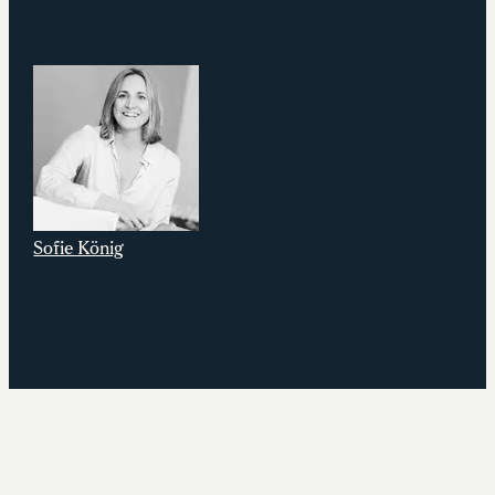
Börja då med bebissteg
15 FEBRUARI 2022
Sofie König
Partner och senior konsult på Stardust
Consulting