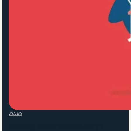
BLOGG
Varaktig beteendeförändring?