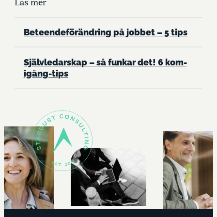
Läs mer
Beteendeförändring på jobbet – 5 tips
Självledarskap – så funkar det! 6 kom-
igång-tips