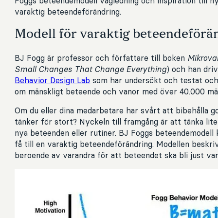
Foggs beteendemodell vägledning och inspiration till n
varaktig beteendeförändring.
Modell för varaktig beteendeförä
BJ Fogg är professor och författare till boken
Mikrova
Small Changes That Change Everything
) och han dri
Behavior Design Lab
som har undersökt och testat och 
om mänskligt beteende och vanor med över 40.000 mä
Om du eller dina medarbetare har svårt att bibehålla g
tänker för stort? Nyckeln till framgång är att tänka lite
nya beteenden eller rutiner. BJ Foggs beteendemodell ka
få till en varaktig beteendeförändring. Modellen beskr
beroende av varandra för att beteendet ska bli just var