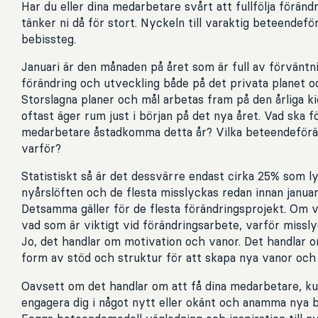
Har du eller dina medarbetare svårt att fullfölja förän
tänker ni då för stort. Nyckeln till varaktig beteendefö
bebissteg.
Januari är den månaden på året som är full av förväntni
förändring och utveckling både på det privata planet oc
Storslagna planer och mål arbetas fram på den årliga k
oftast äger rum just i början på det nya året. Vad ska 
medarbetare åstadkomma detta år? Vilka beteendeföränd
varför?
Statistiskt så är det dessvärre endast cirka 25% som ly
nyårslöften och de flesta misslyckas redan innan januar
Detsamma gäller för de flesta förändringsprojekt. Om 
vad som är viktigt vid förändringsarbete, varför missly
Jo, det handlar om motivation och vanor. Det handlar 
form av stöd och struktur för att skapa nya vanor och
Oavsett om det handlar om att få dina medarbetare, kund
engagera dig i något nytt eller okänt och anamma nya 