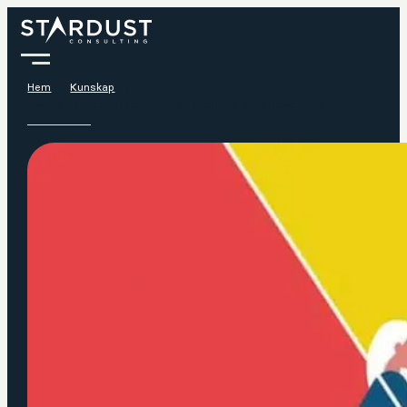
Hem
Kunskap
Varaktig beteendeförändring? Börja då med bebissteg