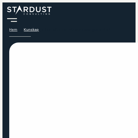
Hem
Kunskap
Hur ofta har VD utvecklingssamtal?