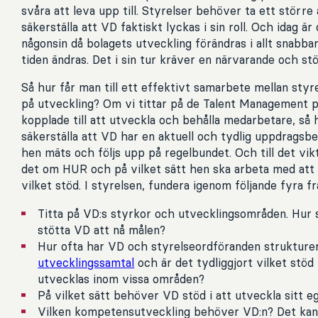
svåra att leva upp till. Styrelser behöver ta ett större
säkerställa att VD faktiskt lyckas i sin roll. Och idag är
någonsin då bolagets utveckling förändras i allt snabba
tiden ändras. Det i sin tur kräver en närvarande och st
Så hur får man till ett effektivt samarbete mellan st
på utveckling? Om vi tittar på de Talent Management 
kopplade till att utveckla och behålla medarbetare, så 
säkerställa att VD har en aktuell och tydlig uppdrags
hen mäts och följs upp på regelbundet. Och till det vikt
det om HUR och på vilket sätt hen ska arbeta med att
vilket stöd. I styrelsen, fundera igenom följande fyra 
Titta på VD:s styrkor och utvecklingsområden. Hur 
stötta VD att nå målen?
Hur ofta har VD och styrelseordföranden struktur
utvecklingssamtal
och är det tydliggjort vilket stö
utvecklas inom vissa områden?
På vilket sätt behöver VD stöd i att utveckla sitt e
Vilken kompetensutveckling behöver VD:n? Det kan 