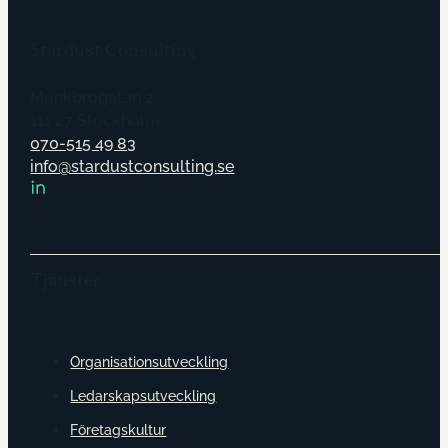
Stardust Consulting
Munkbrogatan 2
111 27 Stockholm
070-515 49 83
info@stardustconsulting.se
Tjänster
Organisationsutveckling
Ledarskapsutveckling
Företagskultur