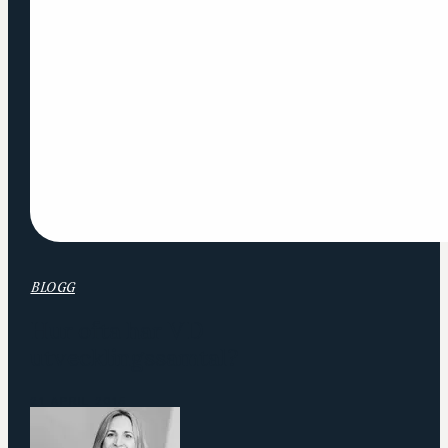
BLOGG
Hur ofta har VD
utvecklingssamtal?
21 APRIL 2015