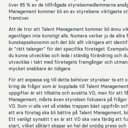
över 85 % av de tillfrågade styrelsemedlemmarna ansåg
Management kommer bli en av styrelsens viktigaste st
framöver.
Att de tror att Talent Management kommer bli ännu vik
egentligen inte konstigt alls. Numera verkar ju de allra f
kunskapsekonomin och det blir allt viktigare att identi
är ”rätt talanger” för det specifika företaget. Exempe
du kunna utvecklas och leda i ständig förändring och 
utvecklas i takt med företagets framgångar och utman
mycket snabbare än tidigare.
För att anpassa sig till detta behöver styrelser ta ett
kring de frågor som är kopplade till Talent Management
uppgifter är att tillsätta och avsätta VD, men för att få 
Management, måste även styrelsen fokusera på frågor 
VD. Som vi alla vet så städas trappan bäst uppifrån oc
att era företag ska bli bättre på Talent Management, b
Ett vanligt synsätt t ex är att VD ska vara färdig att f
start, vilket såklart skapar en hel del onödig press oc