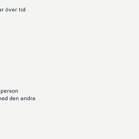
ar över tid
 person
med den andra