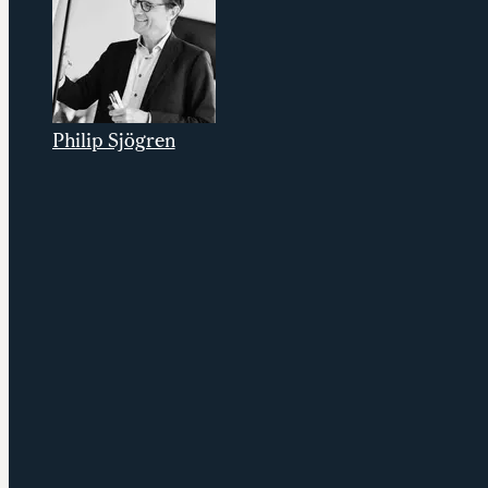
Philip Sjögren
Senior konsult på Stardust Consulting