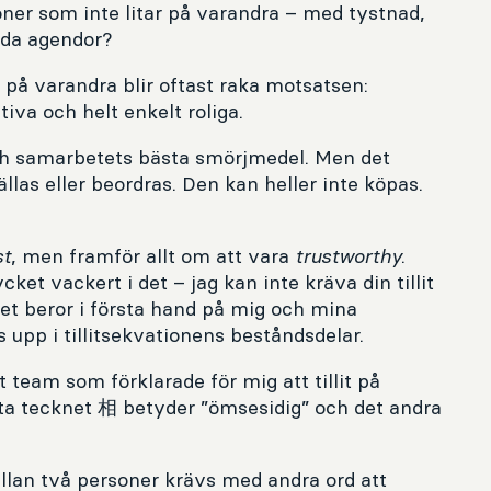
oner som inte litar på varandra – med tystnad,
lda agendor?
på varandra blir oftast raka motsatsen:
iva och helt enkelt roliga.
ch samarbetets bästa smörjmedel. Men det
tällas eller beordras. Den kan heller inte köpas.
st
, men framför allt om att vara
trustworthy
.
ket vackert i det – jag kan inte kräva din tillit
Det beror i första hand på mig och mina
upp i tillitsekvationens beståndsdelar.
 team som förklarade för mig att tillit på
ta tecknet 相 betyder ”ömsesidig” och det andra
mellan två personer krävs med andra ord att