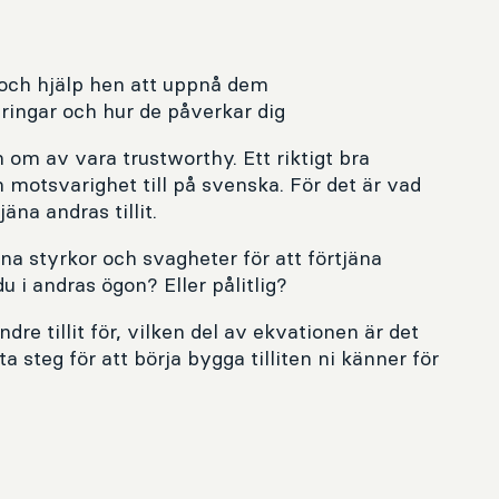
 och hjälp hen att uppnå dem
eringar och hur de påverkar dig
n om av vara trustworthy. Ett riktigt bra
 motsvarighet till på svenska. För det är vad
äna andras tillit.
ina styrkor och svagheter för att förtjäna
du i andras ögon? Eller pålitlig?
re tillit för, vilken del av ekvationen är det
a steg för att börja bygga tilliten ni känner för