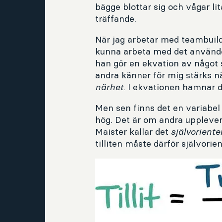
bägge blottar sig och vågar li
träffande.
När jag arbetar med teambuildin
kunna arbeta med det använd
han gör en ekvation av något så
andra känner för mig stärks n
närhet
. I ekvationen hamnar de
Men sen finns det en variabel 
hög. Det är om andra upplever 
Maister kallar det
självoriente
tilliten måste därför självorie