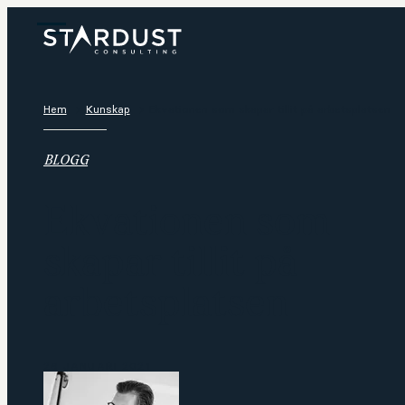
Hem
Kunskap
Ekvationen som skapar tillit på arbetsplatsen
BLOGG
Ekvationen som
skapar tillit på
arbetsplatsen
26 JANUARI 2021