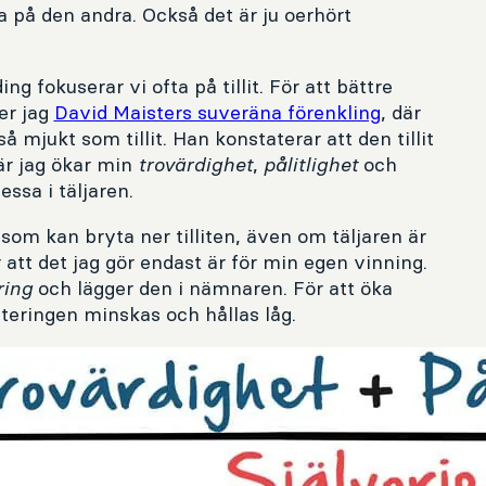
ta på den andra. Också det är ju oerhört
g fokuserar vi ofta på tillit. För att bättre
er jag
David Maisters suveräna förenkling
, där
 mjukt som tillit. Han konstaterar att den tillit
är jag ökar min
trovärdighet
,
pålitlighet
och
ssa i täljaren.
som kan bryta ner tilliten, även om täljaren är
att det jag gör endast är för min egen vinning.
ring
och lägger den i nämnaren. För att öka
nteringen minskas och hållas låg.