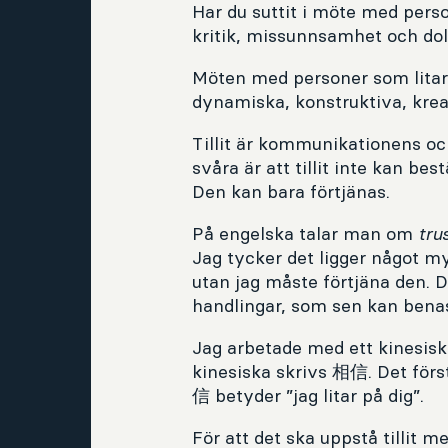
Har du suttit i möte med pers
kritik, missunnsamhet och do
Möten med personer som litar 
dynamiska, konstruktiva, kreat
Tillit är kommunikationens o
svåra är att tillit inte kan bes
Den kan bara förtjänas.
På engelska talar man om
tru
Jag tycker det ligger något myc
utan jag måste förtjäna den. 
handlingar, som sen kan benas 
Jag arbetade med ett kinesiskt
kinesiska skrivs 相信. Det förs
信 betyder ”jag litar på dig”.
För att det ska uppstå tillit 