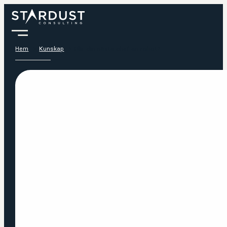
Hem
Kunskap
Blir din nästa chef en robot?