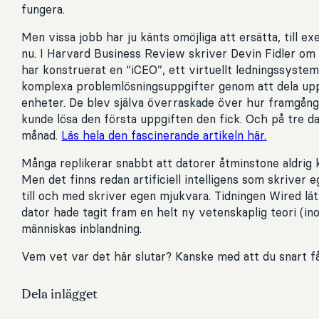
fungera.
Men vissa jobb har ju känts omöjliga att ersätta, till ex
nu. I Harvard Business Review skriver Devin Fidler om
har konstruerat en “iCEO”, ett virtuellt ledningssyste
komplexa problemlösningsuppgifter genom att dela upp
enheter. De blev själva överraskade över hur framgång
kunde lösa den första uppgiften den fick. Och på tre dag
månad.
Läs hela den fascinerande artikeln här.
Många replikerar snabbt att datorer åtminstone aldrig 
Men det finns redan artificiell intelligens som skriver e
till och med skriver egen mjukvara. Tidningen Wired lät
dator hade tagit fram en helt ny vetenskaplig teori (ino
människas inblandning.
Vem vet var det här slutar? Kanske med att du snart f
Dela inlägget