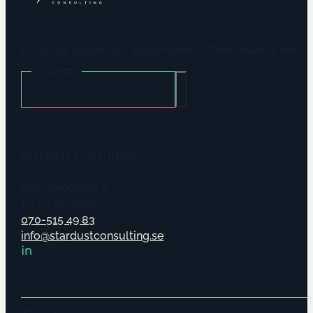
Kunskap, guider och webbinarier? Prenumerera här!
E-POST
Stardust Consulting
Munkbrogatan 2
111 27 Stockholm
070-515 49 83
info@stardustconsulting.se