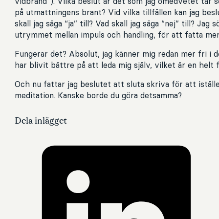
vidbränd”). Vilka beslut är det som jag omedvetet tar 
på utmattningens brant? Vid vilka tillfällen kan jag bes
skall jag säga “ja” till? Vad skall jag säga “nej” till? Jag
utrymmet mellan impuls och handling, för att fatta me
Fungerar det? Absolut, jag känner mig redan mer fri i d
har blivit bättre på att leda mig själv, vilket är en helt 
Och nu fattar jag beslutet att sluta skriva för att iställ
meditation. Kanske borde du göra detsamma?
Dela inlägget