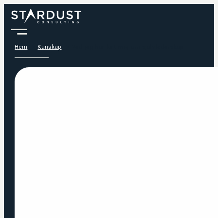
Hem
Kunskap
Vad jag har lärt mig om självledarskap