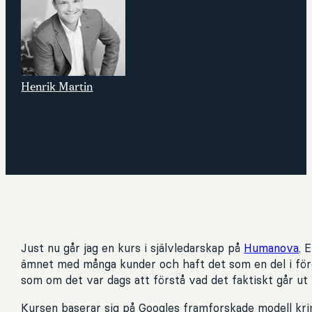
Henrik Martin
CEO och senior konsult på Stardust
Consulting
Just nu går jag en kurs i självledarskap på
Humanova
. 
ämnet med många kunder och haft det som en del i för
som om det var dags att förstå vad det faktiskt går ut 
Kursen baserar sig på Googles framforskade modell kri