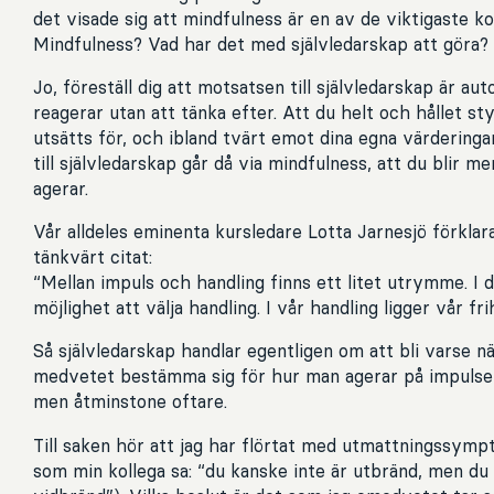
det visade sig att mindfulness är en av de viktigaste 
Mindfulness? Vad har det med självledarskap att göra?
Jo, föreställ dig att motsatsen till självledarskap är auto
reagerar utan att tänka efter. Att du helt och hållet st
utsätts för, och ibland tvärt emot dina egna värderinga
till självledarskap går då via mindfulness, att du blir 
agerar.
Vår alldeles eminenta kursledare Lotta Jarnesjö förkl
tänkvärt citat:
“Mellan impuls och handling finns ett litet utrymme. I
möjlighet att välja handling. I vår handling ligger vår fr
Så självledarskap handlar egentligen om att bli varse n
medvetet bestämma sig för hur man agerar på impulsen.
men åtminstone oftare.
Till saken hör att jag har flörtat med utmattningssymp
som min kollega sa: “du kanske inte är utbränd, men du är