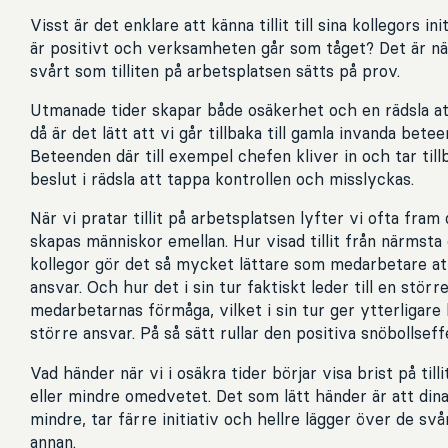
Visst är det enklare att känna tillit till sina kollegors ini
är positivt och verksamheten går som tåget? Det är nä
svårt som tilliten på arbetsplatsen sätts på prov.
Utmanade tider skapar både osäkerhet och en rädsla at
då är det lätt att vi går tillbaka till gamla invanda bet
Beteenden där till exempel chefen kliver in och tar til
beslut i rädsla att tappa kontrollen och misslyckas.
När vi pratar tillit på arbetsplatsen lyfter vi ofta fra
skapas människor emellan. Hur visad tillit från närmsta
kollegor gör det så mycket lättare som medarbetare att
ansvar. Och hur det i sin tur faktiskt leder till en större t
medarbetarnas förmåga, vilket i sin tur ger ytterligare 
större ansvar. På så sätt rullar den positiva snöbollseff
Vad händer när vi i osäkra tider börjar visa brist på til
eller mindre omedvetet. Det som lätt händer är att di
mindre, tar färre initiativ och hellre lägger över de sv
annan.