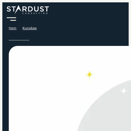
Hem
Kunskap
I osäkra tider sätts tilliten på arbetsplatsen på prov