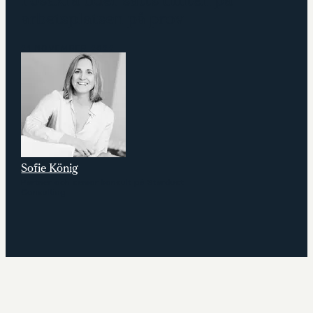
I osäkra tider sätts tilliten på
arbetsplatsen på prov
21 NOVEMBER 2022
Sofie König
Partner och senior konsult på Stardust
Consulting