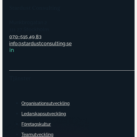
Stardust Consulting
Munkbrogatan 2
111 27 Stockholm
070-515 49 83
info@stardustconsulting.se
Tjänster
Organisationsutveckling
Ledarskapsutveckling
Företagskultur
Teamutveckling