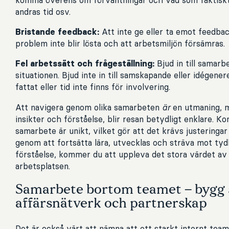
andras tid osv.
Bristande feedback:
Att inte ge eller ta emot feedback
problem inte blir lösta och att arbetsmiljön försämras.
Fel arbetssätt och frågeställning:
Bjud in till samarbe
situationen. Bjud inte in till samskapande eller idégene
fattat eller tid inte finns för involvering.
Att navigera genom olika samarbeten
är
en utmaning, 
insikter och förståelse, blir resan betydligt enklare. Ko
samarbete är unikt, vilket gör att det krävs justeringa
genom att fortsätta lära, utvecklas och sträva mot tyd
förståelse, kommer du att uppleva det stora värdet av
arbetsplatsen.
Samarbete bortom teamet – bygg 
affärsnätverk och partnerskap
Det är också värt att nämna att ett starkt internt tea