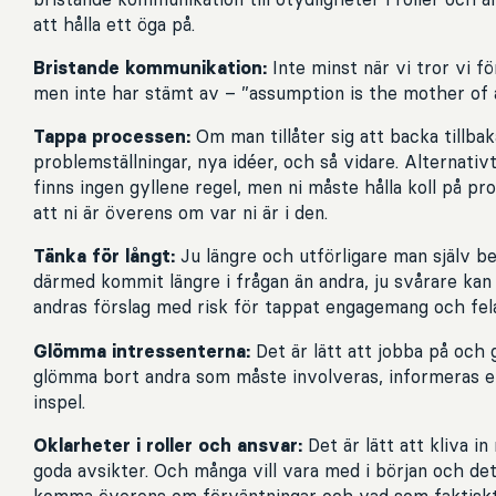
att hålla ett öga på.
Bristande kommunikation:
Inte minst när vi tror vi f
men inte har stämt av – ”assumption is the mother of a
Tappa processen:
Om man tillåter sig att backa tillbaka
problemställningar, nya idéer, och så vidare. Alternativ
finns ingen gyllene regel, men ni måste hålla koll på pr
att ni är överens om var ni är i den.
Tänka för långt:
Ju längre och utförligare man själv b
därmed kommit längre i frågan än andra, ju svårare kan 
andras förslag med risk för tappat engagemang och fel
Glömma intressenterna:
Det är lätt att jobba på och 
glömma bort andra som måste involveras, informeras e
inspel.
Oklarheter i roller och ansvar:
Det är lätt att kliva 
goda avsikter. Och många vill vara med i början och det
komma överens om förväntningar och vad som faktiskt ä