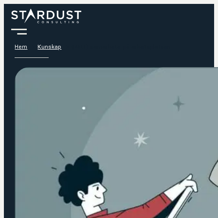
Hem
Kunskap
(Rätt) samarbete på arbetsplatsen