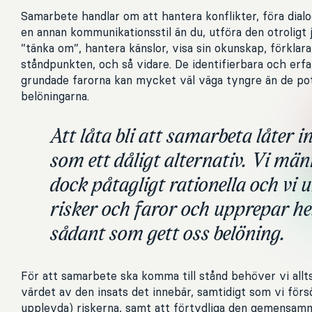
Samarbete handlar om att hantera konflikter, föra dia
en annan kommunikationsstil än du, utföra den otroligt 
”tänka om”, hantera känslor, visa sin okunskap, förklar
ståndpunkten, och så vidare. De identifierbara och er
grundade farorna kan mycket väl väga tyngre än de pot
belöningarna.
Att låta bli att samarbeta låter in
som ett dåligt alternativ. Vi män
dock påtagligt rationella och vi 
risker och faror och upprepar he
sådant som gett oss belöning.
För att samarbete ska komma till stånd behöver vi allt
värdet av den insats det innebär, samtidigt som vi för
upplevda) riskerna, samt att förtydliga den gemensamm