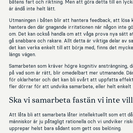
båtens fart och riktning. Men att göra detta till en ly
är ändå inte helt lätt.
Utmaningen i båten blir att hantera feedback, att lösa 
hantera den där gnagande irritationen när någon inte 
om. Det kan också handla om att våga prova nya sätt att
gå snabbare och rakare. Allt detta är viktiga delar av 
det kan verka enkelt till att börja med, finns det mycke
längs vägen.
Samarbeten som kräver högre kognitiv ansträngning, dä
på vad som är rätt, blir omedelbart mer utmanande. Där
för oklarheter och det kan bli svårt att uppfatta effe
fler dörrar för att undvika samarbete, eller helt enkelt 
Ska vi samarbeta fastän vi inte vil
Att låta bli att samarbeta låter intellektuellt som ett då
människor är ju påtagligt rationella och vi undviker ris
upprepar helst bara sådant som gett oss belöning.