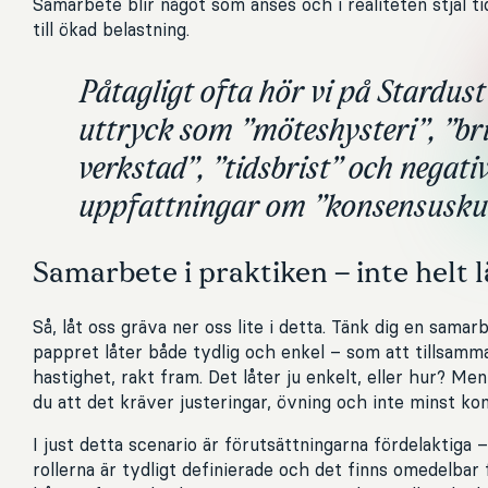
Samarbete blir något som anses och i realiteten stjäl ti
till ökad belastning.
Påtagligt ofta hör vi på Stardust
uttryck som ”möteshysteri”, ”bri
verkstad”, ”tidsbrist” och negati
uppfattningar om ”konsensuskul
Samarbete i praktiken – inte helt l
Så, låt oss gräva ner oss lite i detta. Tänk dig en sama
pappret låter både tydlig och enkel – som att tillsamm
hastighet, rakt fram. Det låter ju enkelt, eller hur? Men
du att det kräver justeringar, övning och inte minst k
I just detta scenario är förutsättningarna fördelaktiga –
rollerna är tydligt definierade och det finns omedelbar