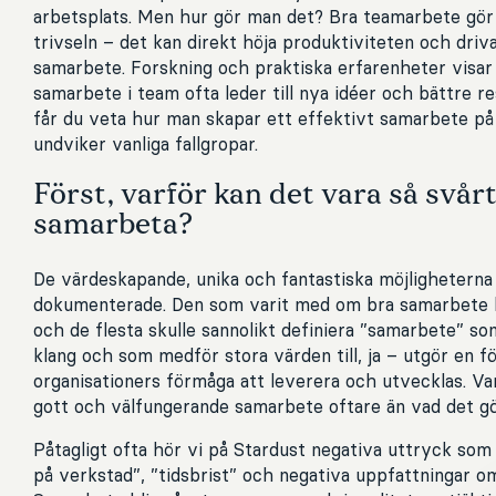
arbetsplats. Men hur gör man det? Bra teamarbete gör
trivseln – det kan direkt höja produktiviteten och dri
samarbete. Forskning och praktiska erfarenheter visar 
samarbete i team ofta leder till nya idéer och bättre res
får du veta hur man skapar ett effektivt samarbete på
undviker vanliga fallgropar.
Först, varför kan det vara så svårt
samarbeta?
De värdeskapande, unika och fantastiska möjlighetern
dokumenterade. Den som varit med om bra samarbete be
och de flesta skulle sannolikt definiera ”samarbete” s
klang och som medför stora värden till, ja – utgör en fö
organisationers förmåga att leverera och utvecklas. Va
gott och välfungerande samarbete oftare än vad det g
Påtagligt ofta hör vi på Stardust negativa uttryck som
på verkstad”, ”tidsbrist” och negativa uppfattningar o