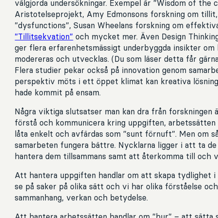
välgjorda undersökningar. Exempel är ”Wisdom of the c
Aristotelseprojekt, Amy Edmonsons forskning om tillit,
”dysfunctions”, Susan Wheelans forskning om effekti
”Tillitsekvation”
och mycket mer. Även Design Thinkin
ger flera erfarenhetsmässigt underbyggda insikter om
modereras och utvecklas. (Du som läser detta får gärn
Flera studier pekar också på innovation genom samarbe
perspektiv möts i ett öppet klimat kan kreativa lösnin
hade kommit på ensam.
Några viktiga slutsatser man kan dra från forskningen ä
förstå och kommunicera kring uppgiften, arbetssätten 
låta enkelt och avfärdas som ”sunt förnuft”. Men om så
samarbeten fungera bättre. Nycklarna ligger i att ta de 
hantera dem tillsammans samt att återkomma till och 
Att hantera uppgiften handlar om att skapa tydlighet i 
se på saker på olika sätt och vi har olika förståelse och
sammanhang, verkan och betydelse.
Att hantera arbetssätten handlar om ”hur” – att sätta 