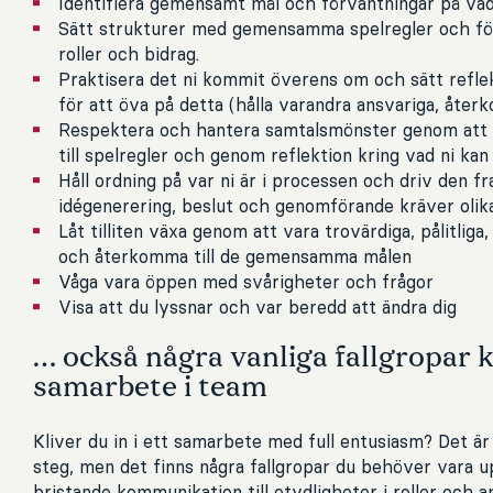
Identifiera gemensamt mål och förväntningar på va
Sätt strukturer med gemensamma spelregler och fö
roller och bidrag.
Praktisera det ni kommit överens om och sätt reflek
för att öva på detta (hålla varandra ansvariga, återk
Respektera och hantera samtalsmönster genom att 
till spelregler och genom reflektion kring vad ni kan
Håll ordning på var ni är i processen och driv den f
idégenerering, beslut och genomförande kräver olik
Låt tilliten växa genom att vara trovärdiga, pålitliga
och återkomma till de gemensamma målen
Våga vara öppen med svårigheter och frågor
Visa att du lyssnar och var beredd att ändra dig
… också några vanliga fallgropar 
samarbete i team
Kliver du in i ett samarbete med full entusiasm? Det är 
steg, men det finns några fallgropar du behöver vara 
bristande kommunikation till otydligheter i roller och a