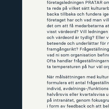
företagsledningen PRATAR om o
ta reda på vilket sätt kulturar
backa tillbaka och fundera i
företaget har och vad man vil
det om att få medarbetarna att
visst värdeord? Vill ledningen
och värdeord är tydlig? Eller v
beteende och underlättar för m
framgångsrikt? Frågeställnin
vad ni som organisation befinn
Ofta handlar frågeställningar
ta temperaturen på hur väl org
När målsättningen med kultura
formulera ett antal frågeställ
individ, avdelnings-/funktions
halvårsvis eller kvartalsvisa 
på intranätet, genom fokusgrup
i form av feedback och att bel