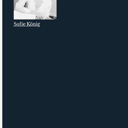
Sofie König
Partner och senior konsult på Stardust
Consulting