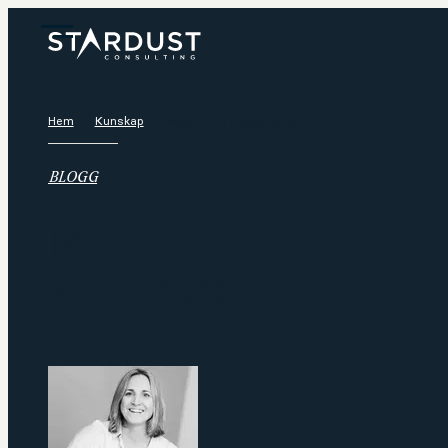
Hem
Kunskap
Mäter ni ert kulturarbete?
BLOGG
Mäter ni ert
kulturarbete?
5 MARS 2015