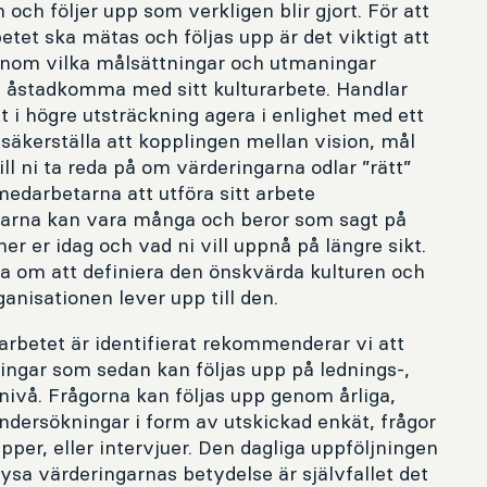
ch följer upp som verkligen blir gjort. För att
betet ska mätas och följas upp är det viktigt att
genom vilka målsättningar och utmaningar
l åstadkomma med sitt kulturarbete. Handlar
 i högre utsträckning agera i enlighet med ett
 säkerställa att kopplingen mellan vision, mål
ill ni ta reda på om värderingarna odlar ”rätt”
edarbetarna att utföra sitt arbete
garna kan vara många och beror som sagt på
er er idag och vad ni vill uppnå på längre sikt.
na om att definiera den önskvärda kulturen och
anisationen lever upp till den.
rbetet är identifierat rekommenderar vi att
ningar som sedan kan följas upp på lednings-,
nivå. Frågorna kan följas upp genom årliga,
undersökningar i form av utskickad enkät, frågor
per, eller intervjuer. Den dagliga uppföljningen
ysa värderingarnas betydelse är självfallet det