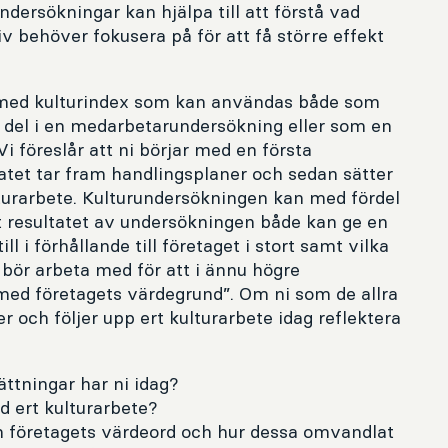
dersökningar kan hjälpa till att förstå vad
iv behöver fokusera på för att få större effekt
 med kulturindex som kan användas både som
del i en medarbetarundersökning eller som en
i föreslår att ni börjar med en första
atet tar fram handlingsplaner och sedan sätter
lturarbete. Kulturundersökningen kan med fördel
t resultatet av undersökningen både kan ge en
l i förhållande till företaget i stort samt vilka
 bör arbeta med för att i ännu högre
 med företagets värdegrund”. Om ni som de allra
r och följer upp ert kulturarbete idag reflektera
ttningar har ni idag?
 ert kulturarbete?
n företagets värdeord och hur dessa omvandlat