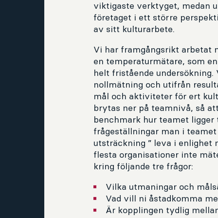
viktigaste verktyget, medan un
företaget i ett större perspekt
av sitt kulturarbete.
Vi har framgångsrikt arbetat
en temperaturmätare, som en 
helt fristående undersökning. V
nollmätning och utifrån result
mål och aktiviteter för ert ku
brytas ner på teamnivå, så at
benchmark hur teamet ligger til
frågeställningar man i teamet
utsträckning ” leva i enlighet
flesta organisationer inte mäte
kring följande tre frågor:
Vilka utmaningar och målsä
Vad vill ni åstadkomma med
Är kopplingen tydlig mella