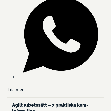
Läs mer
Agilt arbetssätt – 7 praktiska kom-
igång-tips