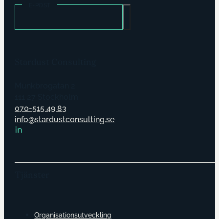
E-POST
Stardust Consulting
Munkbrogatan 2
111 27 Stockholm
070-515 49 83
info@stardustconsulting.se
Tjänster
Organisationsutveckling