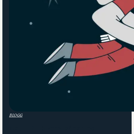
BLOGG
Agil HR – 6 kom-igång-tips