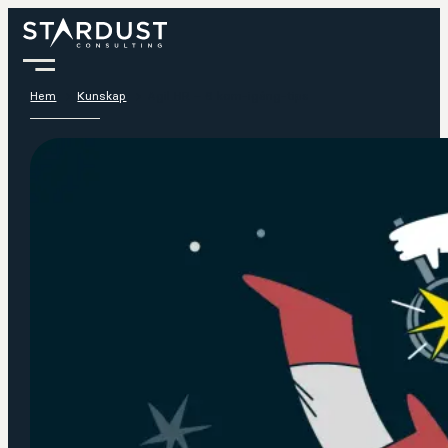
Hem
Kunskap
Agil HR – 6 kom-igång-tips