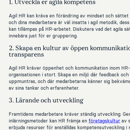
1. Utveckla er agila kompetens
Agil HR kan kräva en förändring av mindset och sättet at
och dina medarbetare är väl insatta i agil metodik, des
kan tillämpas på HR-arbetet. Diskutera vad det agila sä
innebära just för er gruppering.
2. Skapa en kultur av öppen kommunikati
transparens
Agil HR kräver öppenhet och kommunikation inom HR
organisationen i stort. Skapa en miljö där feedback oc
uppmuntras, och där medarbetarna känner sig bekväma
av sina tankar och erfarenheter.
3. Lärande och utveckling
Framtidens medarbetare kräver ständig utveckling. Gen
inlärningsmetoder kan HR främja en
företagskultur
av s
erbjuda resurser för anställdas kompetensutveckling i r