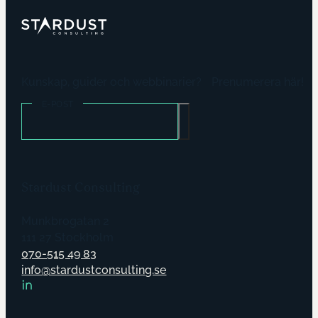
Kunskap, guider och webbinarier? Prenumerera här!
E-POST
Stardust Consulting
Munkbrogatan 2
111 27 Stockholm
070-515 49 83
info@stardustconsulting.se