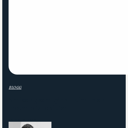
BLOGG
5 misstag som gör att dina bästa
medarbetare slutar
16 MARS 2016