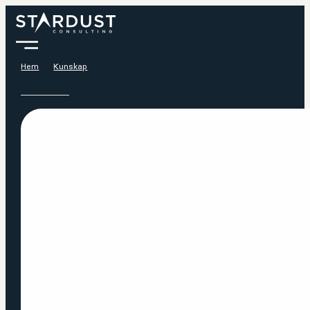
Hem
Kunskap
5 misstag som gör att dina bästa medarbetare slutar