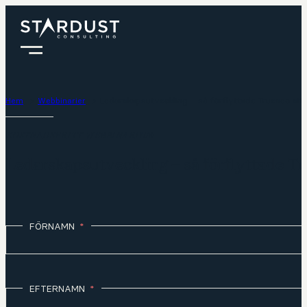
Hem
Webbinarier
Ledarskapsutveckling – så förflyttade Truesec sitt
KOSTNADSFRITT WEBBINARIUM
Ledarskapsutveckling – så förflyttade Tr
FÖRNAMN
EFTERNAMN