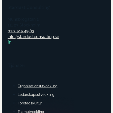
Stardust Consulting
Munkbrogatan 2
111 27 Stockholm
070-515 49 83
info@stardustconsulting.se
Tjänster
Organisationsutveckling
Ledarskapsutveckling
Företagskultur
Teamutveckling