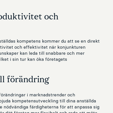
oduktivitet och
ställdas kompetens kommer du att se en direkt
ivitet och effektivitet när konjunkturen
unskaper kan leda till snabbare och mer
lket i sin tur kan öka företagets
ll förändring
förändringar i marknadstrender och
juda kompetensutveckling till dina anställda
de nödvändiga färdigheterna för att anpassa sig
gör ditt företag mer flexibelt och redo att möta