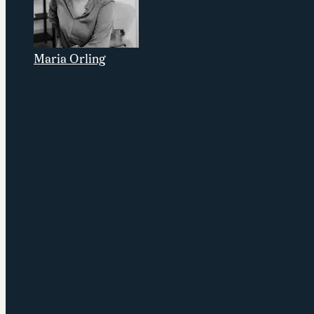
Maria Orling
Senior konsult på Stardust Consulting