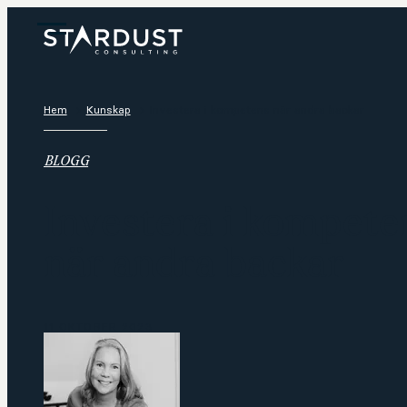
Hem
Kunskap
Investera i kompetens när andra backar
BLOGG
Investera i kompete
när andra backar
11 OKTOBER 2023