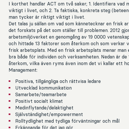
I korthet handlar ACT om två saker; 1. Identifiera vad 
viktigt i livet, och 2. Ta faktiska, konkreta steg (betee
man tycker är riktigt viktigt i livet.
Det talas ju sällan om vad som kännetecknar en frisk ar
det forskats på det som ställer till problemen. 2012 gj
arbetsmiljöverket en genomgång av 19 0000 vetenskapli
och hittade 13 faktorer som återkom och som verkar va
frisk arbetsplats. Med en frisk arbetsplats menar man 
bra både för individen och verksamheten. Nedan är de
återkom, vilka även ryms även inom det vi kallar ett ho
Management:
Positiva, tillgängliga och rättvisa ledare
Utvecklad kommunikation
Samarbete/teamarbete
Positivt socialt klimat
Medinflytande/delaktighet
Självständighet/empowerment
Rolltydlighet med tydliga förväntningar och mål
Erkännande för det jag gör