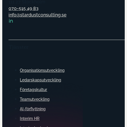
111 27 Stockholm
070-515 49 83
info@stardustconsulting.se
Tjänster
Organisationsutveckling
Ledarskapsutveckling
Företagskultur
Teamutveckling
AI-förflyttning
Interim HR