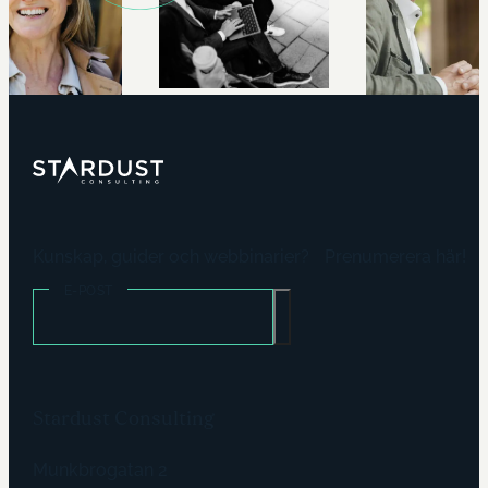
Kunskap, guider och webbinarier? Prenumerera här!
E-POST
Stardust Consulting
Munkbrogatan 2