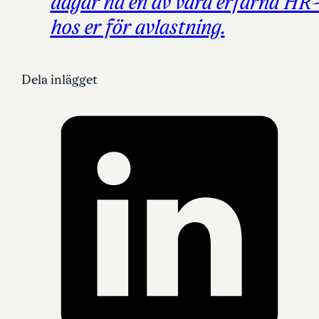
dagar ha en av våra erfarna HR-s
hos er för avlastning.
Dela inlägget