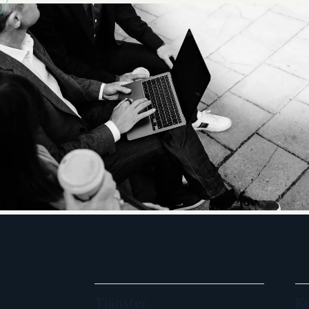
Tjänster
K