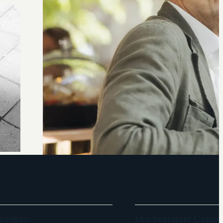
unskap
Om Stardust Consu