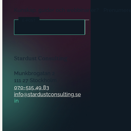
Kunskap, guider och webbinarier? Prenumere
E-POST
Stardust Consulting
Munkbrogatan 2
111 27 Stockholm
070-515 49 83
info@stardustconsulting.se