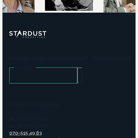
Kunskap, guider och webbinarier? Prenumerera här!
E-POST
Stardust Consulting
Munkbrogatan 2
111 27 Stockholm
070-515 49 83