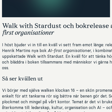
Walk with Stardust och bokrelease
first organisationer
I höst bjuder vi in till en kväll vi sett fram emot länge: re
Henrik Martins nya bok
AI-first organisationer
, i kombina
uppskattade Walk with Stardust. En kväll för att tänka hö
och bläddra i boken tillsammans med människor vi gärna 
oss.
Så ser kvällen ut
Vi börjar med själva walken klockan 16 – en skön promena
enkelt för att tankarna rör sig bättre när benen gör det. 
plockmat och mingel på vårt kontor. Temat är det vi bruk
återkomma till: ledarskap, kultur, organisation och AI – oc