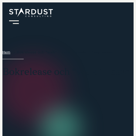
Hem
Bokrelease och “walk” – save the date: 22 september
Bokrelease och “walk” – save 